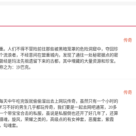
传奇
重。人们不得不冒险前往那些被黑暗笼罩的危险洞窟中，夺回珍
个流浪者，不经意间在盟重城内，发现了通往一处秘密据点的密
曾经是玛法先祖遗留下来的古都，其中埋藏的大量资源和珍宝。
称之为：沙巴克。
传奇
，每天中午吃完饭就偷偷溜出去上网玩传奇，虽然只有一个小时的
学习不好的男生几乎都玩传奇，我们要是一起去网吧通宵，20多
一个带宝宝合击的私服，虽说是私服倒也还开了好几年了，还算
摄魂，旋风，荣耀之类的，高级点的有女神套，恶魔套，紫霞
，勾魂套。