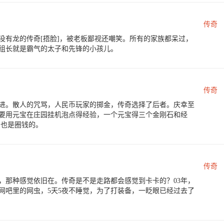
传奇
没有龙的传奇[捂脸]，被老板鄙视还嘲笑。所有的家族都呆过，
组长就是霸气的太子和先锋的小孩儿。
传奇
进。散人的咒骂，人民币玩家的掷金，传奇选择了后者。庆幸至
要用元宝在庄园挂机泡点得经验，一个元宝得三个金刚石和经
。也是圈钱的。
传奇
，那种感觉依旧在。传奇是不是走路都会感觉到卡卡的？03年，
网吧里的网虫，5天5夜不睡觉，为了打装备，一眨眼已经过去了